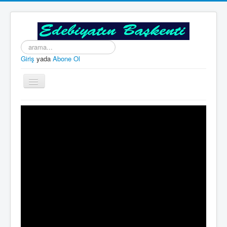
arama...
Giriş
yada
Abone Ol
Gezinme
geçişini
değiştir
Edebiyatın Başkenti
ÖNCEKİ SAYILAR