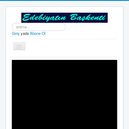
arama...
Giriş
yada
Abone Ol
Gezinme
geçişini
değiştir
Edebiyatın Başkenti
ÖNCEKİ SAYILAR